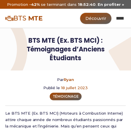
Promotion
-42%
se terminant dans
18:52:40
.
En profiter »
BTS
MTE
Découvrir
BTS MTE (Ex. BTS MCI) :
Témoignages d’Anciens
Étudiants
Par
Ryan
Publié le
18 juillet 2023
TÉMOIGNAGE
Le BTS MTE (Ex. BTS MCI) (Moteurs à Combustion Interne)
attire chaque année de nombreux étudiants passionnés par
la mécanique et l’ingénierie. Mais qu’en pensent ceux qui