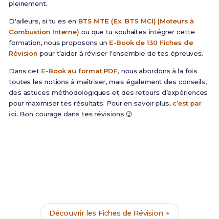
pleinement.
D'ailleurs, si tu es en
BTS MTE (Ex. BTS MCI) (Moteurs à
Combustion Interne)
ou que tu souhaites intégrer cette
formation, nous proposons un
E-Book de 130 Fiches de
Révision
pour t’aider à réviser l’ensemble de tes épreuves.
Dans cet
E-Book au format PDF
, nous abordons à la fois
toutes les notions à maîtriser, mais également des conseils,
des astuces méthodologiques et des retours d’expériences
pour maximiser tes résultats. Pour en savoir plus,
c’est par
ici
. Bon courage dans tes révisions 😉
Prêt(e) à réussir ton examen ?
Révise efficacement avec nos
153 Fiches de
Révision
pour le BTS MTE et maximise tes chances
de réussite !
Découvrir les Fiches de Révision →