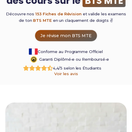
des cours sur le
BTS MTE
Découvre nos
153 Fiches de Révision
et valide les examens
de ton
BTS MTE
en un claquement de
doigts ✌️
Je révise mon BTS MTE
Conforme au Programme Officiel
Garanti Diplômé•e ou Remboursé•e
4,4/5 selon les Étudiants
Voir les avis