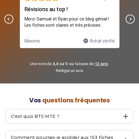
Utile mais incomplet
 génial !
Les fiches sont bonnes mais j’aurais aimé
cises.
plus de détails sur la thermodynamique.
Achat vérifié
Emma
Achat vérifié
Une note de
4,4
sur
5
sur la base de
12 avis
.
Rédiger un avis
Vos
questions fréquentes
C'est quoi BTS MTE ?
BTS MTE
est un site web proposant
153 Fiches de
Révision
pour le
BTS MTE
afin de t'aider à préparer ton
Comment pourrais-je accéder aux 153 Fiches