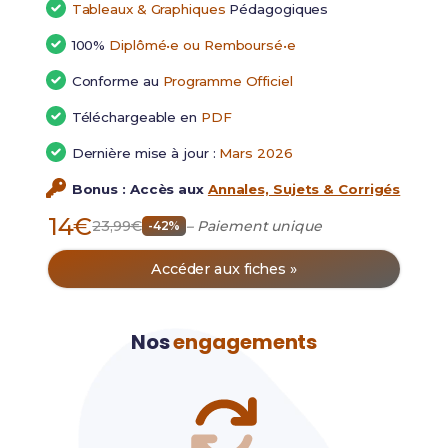
Tableaux & Graphiques
Pédagogiques
100%
Diplômé•e ou Remboursé•e
Conforme au
Programme Officiel
Téléchargeable en
PDF
Dernière mise à jour :
Mars 2026
Bonus : Accès aux
Annales, Sujets & Corrigés
14€
23,99€
– Paiement unique
-42%
Accéder aux fiches »
Nos
engagements