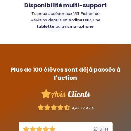
Disponibilité multi-support
Tu peux accéder aux 153 Fiches de
Révision depuis un
ordinateur
, une
tablette
ou un
smartphone
.
Plus de 100 élèves sont déjà passés à
l'action
Avis
Clients
4,4 • 12 Avis
20 juillet
11 juillet