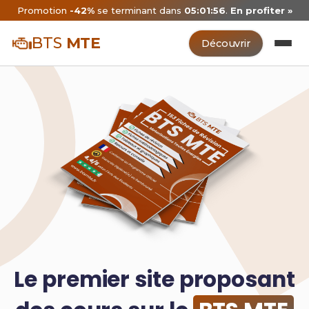
Promotion
-42%
se terminant dans
05:01:55
.
En profiter »
BTS
MTE
Découvrir
Le premier site proposant