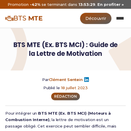
Promotion
-42%
se terminant dans
13:53:29
.
En profiter »
BTS
MTE
Découvrir
BTS MTE (Ex. BTS MCI) : Guide de
la Lettre de Motivation
Par
Clément Sentein
Publié le
18 juillet 2023
RÉDACTION
Pour intégrer un
BTS MTE (Ex. BTS MCI) (Moteurs à
Combustion Interne)
, la lettre de motivation est un
passage obligé. Cet exercice peut sembler difficile, mais