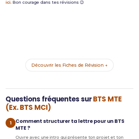
ici
. Bon courage dans tes révisions 😉
Prêt(e) à réussir ton examen ?
Révise efficacement avec nos
153 Fiches de
Révision
pour le BTS MTE et maximise tes chances
de réussite !
Découvrir les Fiches de Révision →
Questions fréquentes sur
BTS MTE
(Ex. BTS MCI)
Comment structurer ta lettre pour un BTS
MTE ?
Ouvre avec une intro qui présente ton projet et ton