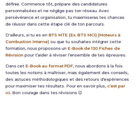
définie. Commence tôt, prépare des candidatures
personnalisées et ne néglige pas ton réseau. Avec
persévérance et organisation, tu maximiseras tes chances
de réussir dans cette étape clé de ton parcours.
D'ailleurs, si tu es en
BTS MTE (Ex. BTS MCI) (Moteurs à
Combustion Interne)
ou que tu souhaites intégrer cette
formation, nous proposons un
E-Book de 130 Fiches de
Révision
pour t’aider à réviser l’ensemble de tes épreuves.
Dans cet
E-Book au format PDF
, nous abordons à la fois
toutes les notions à maîtriser, mais également des conseils,
des astuces méthodologiques et des retours d’expériences
pour maximiser tes résultats. Pour en savoir plus,
c’est par
ici
. Bon courage dans tes révisions 😉
Prêt(e) à réussir ton examen ?
Révise efficacement avec nos
153 Fiches de
Révision
pour le BTS MTE et maximise tes chances